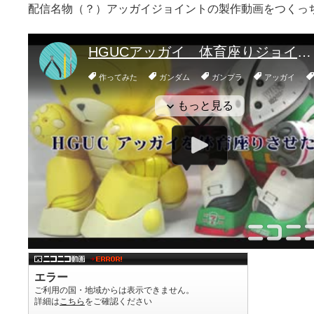
配信名物（？）アッガイジョイントの製作動画をつくっ
ツ
へ
ス
キ
ッ
プ