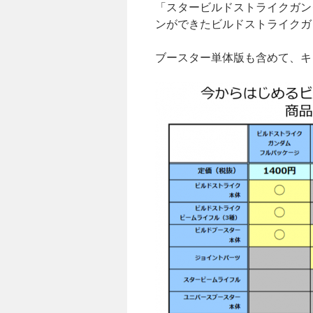
「スタービルドストライクガン
ツ
ンができたビルドストライクガ
へ
ブースター単体版も含めて、キ
ス
キ
ッ
プ