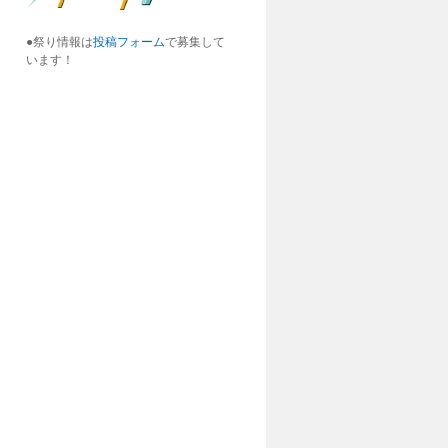
●祭り情報は
投稿フォーム
で募集して
います！