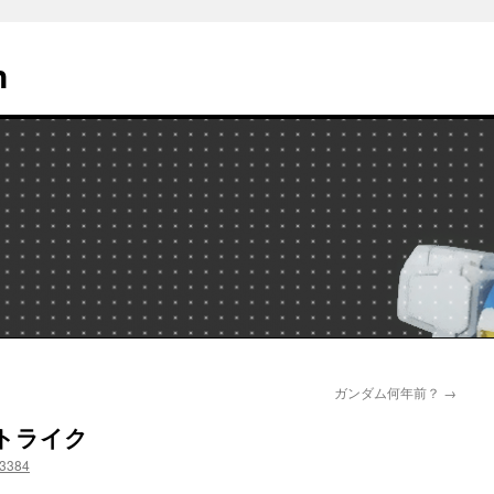
n
ガンダム何年前？
→
トライク
3384