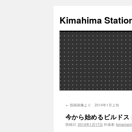
Kimahima Statio
コ
←
投稿画像より 2014年1月上旬
ン
今から始めるビルドス
テ
投稿日:
2014年1月17日
作成者:
kimamani
ン