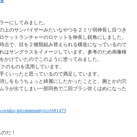
ダ
ラーにしてみました。
の上のサンバイザーみたいなやつを２ミリ弱伸長し目つき
ロケットランチャーのロケットを伸長し鋭角にしました。
時点で、目を２種類組み替えられる構造になっているので
れはサングラスをイメージしています。参考のため画像検
をかけていたのでこのように塗ってみました。
トザクのものを流用しています。
手くいったと思っているので満足しています。
消しをもうちょっと綺麗にしたかったことと、腕とかの穴
ムラが出てしまい一部同色で二回ブラシ吹くはめになった
nicovideo.jp/community/co1681473
ものだ！