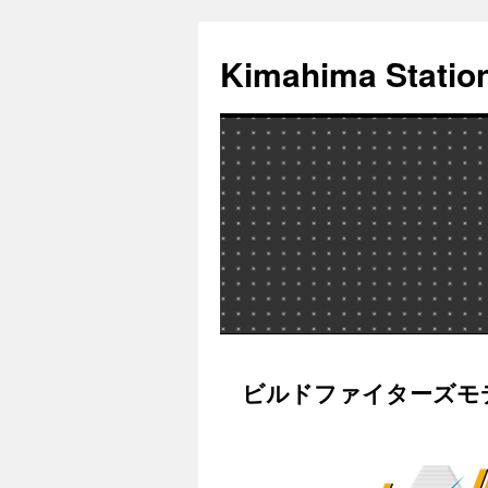
Kimahima Statio
コ
ビルドファイターズモ
ン
テ
ン