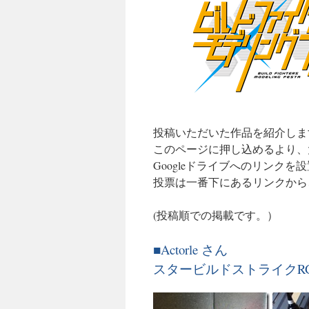
ツ
へ
ス
キ
ッ
投稿いただいた作品を紹介しま
このページに押し込めるより、
プ
Googleドライブへのリンクを
投票は一番下にあるリンクから
(投稿順での掲載です。）
■Actorle さん
スタービルドストライクR