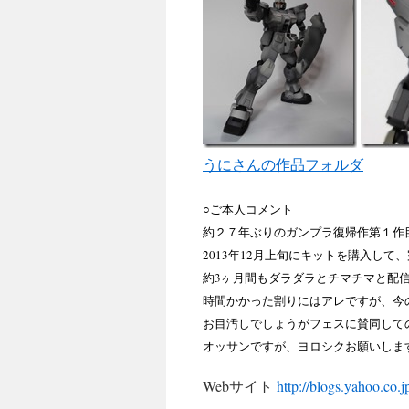
うにさんの作品フォルダ
○ご本人コメント
約２７年ぶりのガンプラ復帰作第１作
2013年12月上旬にキットを購入して、
約3ヶ月間もダラダラとチマチマと配
時間かかった割りにはアレですが、今
お目汚しでしょうがフェスに賛同して
オッサンですが、ヨロシクお願いしま
Webサイト
http://blogs.yahoo.co.