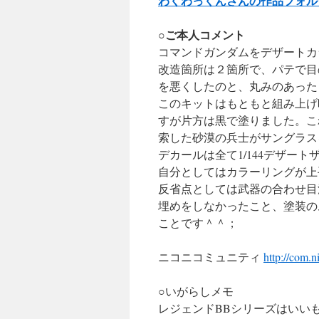
わくわっくんさんの作品フォル
○ご本人コメント
コマンドガンダムをデザートカ
改造箇所は２箇所で、パテで目
を悪くしたのと、丸みのあった
このキットはもともと組み上げ
すが片方は黒で塗りました。こ
索した砂漠の兵士がサングラス
デカールは全て1/144デザー
自分としてはカラーリングが上
反省点としては武器の合わせ目
埋めをしなかったこと、塗装の
ことです＾＾；
ニコニコミュニティ
http://com.
○いがらしメモ
レジェンドBBシリーズはいい