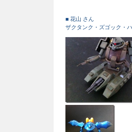
■ 花山 さん
ザクタンク・ズゴック・